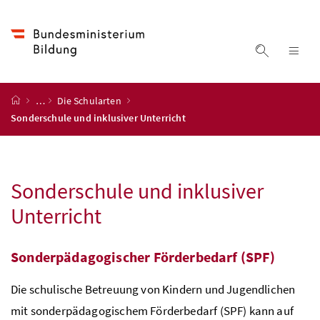
Accesskey
Accesskey
Accesskey
Accesskey
Zum Inhalt
Zum Hauptmenü
Zum Untermenü
Zur Suche
[4]
[1]
[3]
[2]
Suche ein
Nav
Startseite
…
Die Schularten
Sonderschule und inklusiver Unterricht
Sonderschule und inklusiver
Unterricht
Sonderpädagogischer Förderbedarf (SPF)
Die schulische Betreuung von Kindern und Jugendlichen
mit sonderpädagogischem Förderbedarf (SPF) kann auf