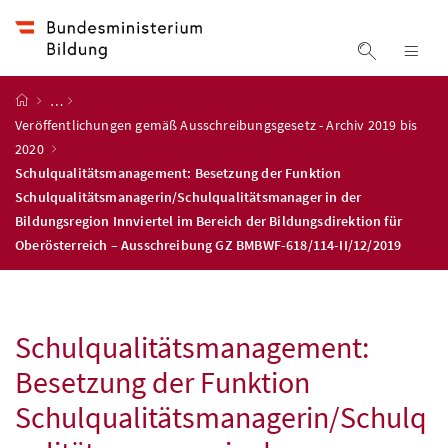
Accesskey
Accesskey
Accesskey
Accesskey
Zum Inhalt
Zum Hauptmenü
Zum Untermenü
Zur Suche
[4]
[1]
[3]
[2]
Suche ein
Nav
Startseite
…
Veröffentlichungen gemäß Ausschreibungsgesetz - Archiv 2019 bis
2020
Schulqualitätsmanagement: Besetzung der Funktion
Schulqualitätsmanagerin/Schulqualitätsmanager in der
Bildungsregion Innviertel im Bereich der Bildungsdirektion für
Oberösterreich – Ausschreibung GZ BMBWF-618/114-II/12/2019
Schulqualitätsmanagement:
Besetzung der Funktion
Schulqualitätsmanagerin/Schulq