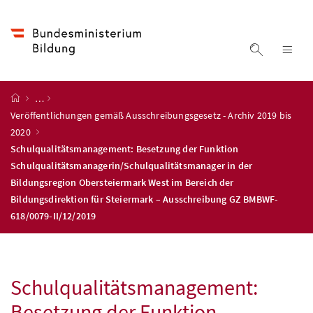
Accesskey
Accesskey
Accesskey
Accesskey
Zum Inhalt
Zum Hauptmenü
Zum Untermenü
Zur Suche
[4]
[1]
[3]
[2]
Suche ein
Nav
Startseite
…
Veröffentlichungen gemäß Ausschreibungsgesetz - Archiv 2019 bis
2020
Schulqualitätsmanagement: Besetzung der Funktion
Schulqualitätsmanagerin/Schulqualitätsmanager in der
Bildungsregion Obersteiermark West im Bereich der
Bildungsdirektion für Steiermark – Ausschreibung GZ BMBWF-
618/0079-II/12/2019
Schulqualitätsmanagement:
Besetzung der Funktion