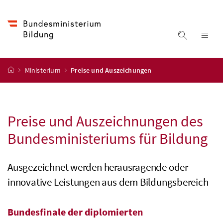
Accesskey
Accesskey
Accesskey
Accesskey
Zum Inhalt
Zum Hauptmenü
Zum Untermenü
Zur Suche
[4]
[1]
[3]
[2]
Suche ein
Nav
Startseite
Ministerium
Preise und Auszeichungen
Preise und Auszeichnungen des
Bundesministeriums für Bildung
Ausgezeichnet werden herausragende oder
innovative Leistungen aus dem Bildungsbereich
Bundesfinale der diplomierten