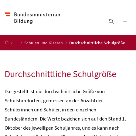
Accesskey
Accesskey
Accesskey
Accesskey
Zum Inhalt
Zum Hauptmenü
Zum Untermenü
Zur Suche
[4]
[1]
[3]
[2]
Suche ein
Nav
Startseite
…
Schulen und Klassen
Durchschnittliche Schulgröße
Durchschnittliche Schulgröße
Dargestellt ist die durchschnittliche Größe von
Schulstandorten, gemessen an der Anzahl der
Schülerinnen und Schüler, in den einzelnen
Bundesländern. Die Werte beziehen sich auf den Stand 1.
Oktober des jeweiligen Schuljahres, und es kann nach