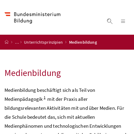
Accesskey
Accesskey
Accesskey
Accesskey
Zum Inhalt
Zum Hauptmenü
Zum Untermenü
Zur Suche
[4]
[1]
[3]
[2]
Suche ein
Nav
Startseite
…
Unterrichtsprinzipien
Medienbildung
Medienbildung
Medienbildung beschäftigt sich als Teil von
1
Medienpädagogik
mit der Praxis aller
bildungsrelevanten Aktivitäten mit und über Medien. Für
die Schule bedeutet das, sich mit aktuellen
Medienphänomen und technologischen Entwicklungen