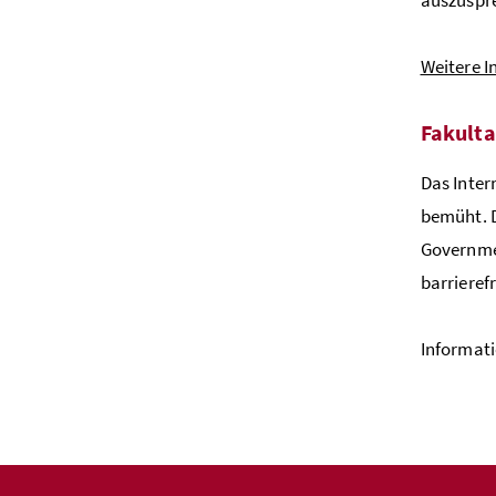
Weitere 
Fakulta
Das Inter
bemüht. D
Governmen
barrieref
Informati