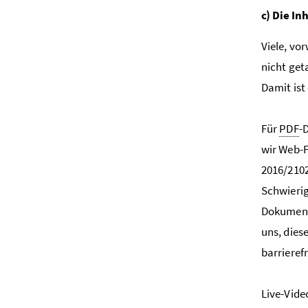
c) Die I
Viele, vo
nicht get
Damit ist
Für
PDF
-
wir Web-F
2016/2102
Schwierig
Dokumente
uns, dies
barrieref
Live-Video