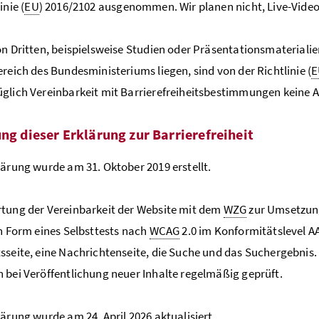
inie (
EU
) 2016/2102 ausgenommen. Wir planen nicht, Live-Videos
on Dritten, beispielsweise Studien oder Präsentationsmateriali
ereich des Bundesministeriums liegen, sind von der Richtlinie (
E
glich Vereinbarkeit mit Barrierefreiheitsbestimmungen keine 
ung dieser Erklärung zur Barrierefreiheit
lärung wurde am 31. Oktober 2019 erstellt.
tung der Vereinbarkeit der Website mit dem
WZG
zur Umsetzung
in Form eines Selbsttests nach
WCAG
2.0 im Konformitätslevel AA
sseite, eine Nachrichtenseite, die Suche und das Suchergebnis.
 bei Veröffentlichung neuer Inhalte regelmäßig geprüft.
lärung wurde am 24. April 2026 aktualisiert