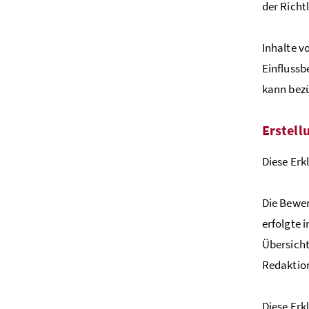
der Richtl
Inhalte v
Einflussb
kann bezü
Erstell
Diese Erk
Die Bewer
erfolgte 
Übersicht
Redaktion
Diese Erk