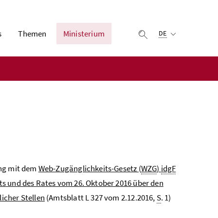
Ausgewählte Sprach
s
Themen
Ministerium
Suche einblenden
DE
ang mit dem
Web-Zugänglichkeits-Gesetz (
WZG
)
idgF
ts und des Rates vom 26. Oktober 2016 über den
icher Stellen
(Amtsblatt L 327 vom 2.12.2016,
S
. 1)