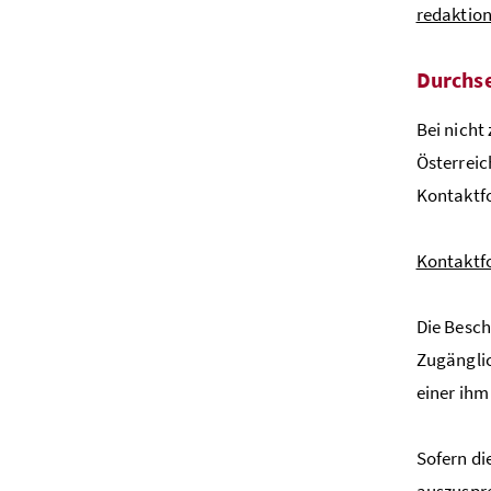
redaktio
Durchs
Bei nicht
Österreic
Kontaktf
Kontaktf
Die Besc
Zugänglic
einer ihm
Sofern di
auszuspr