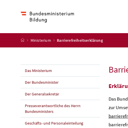
Accesskey
Accesskey
Accesskey
Accesskey
Zum Inhalt
Zum Hauptmenü
Zum Untermenü
Zur Suche
[4]
[1]
[3]
[2]
Startseite
Ministerium
Barrierefreiheitserklärung
Barri
Das Ministerium
Der Bundesminister
Erkläru
Der Generalsekretär
Das Bunde
Presseverantwortliche des Herrn
zur Umse
Bundesministers
barrieref
Geschäfts- und Personaleinteilung
barrieref