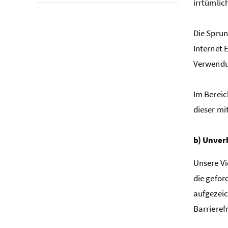
irrtümlic
Die Sprun
Internet E
Verwendun
Im Bereic
dieser mi
b) Unver
Unsere Vi
die gefor
aufgezeic
Barrieref