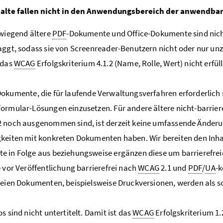
nhalte fallen nicht in den Anwendungsbereich der anwendba
rwiegend ältere
PDF
-Dokumente und Office-Dokumente sind nicht 
aggt, sodass sie von Screenreader-Benutzern nicht oder nur un
 das
WCAG
Erfolgskriterium 4.1.2 (Name, Rolle, Wert) nicht erfüll
Dokumente, die für laufende Verwaltungsverfahren erforderlich 
ormular-Lösungen einzusetzen. Für andere ältere nicht-barriere
 noch ausgenommen sind, ist derzeit keine umfassende Änderung
keiten mit konkreten Dokumenten haben. Wir bereiten den Inhal
 in Folge aus beziehungsweise ergänzen diese um barrierefre
e vor Veröffentlichung barrierefrei nach
WCAG
2.1 und
PDF
/
UA
-k
reien Dokumenten, beispielsweise Druckversionen, werden als s
s sind nicht untertitelt. Damit ist das
WCAG
Erfolgskriterium 1.2