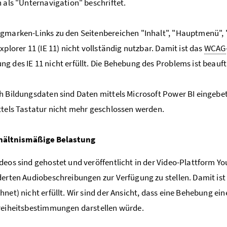
h als "Unternavigation" beschriftet.
gmarken-Links zu den Seitenbereichen "Inhalt", "Hauptmenü",
xplorer 11 (IE 11) nicht vollständig nutzbar. Damit ist das
WCAG
g des IE 11 nicht erfüllt. Die Behebung des Problems ist beauft
h Bildungsdaten sind Daten mittels Microsoft Power BI eingebe
ttels Tastatur nicht mehr geschlossen werden.
hältnismäßige Belastung
deos sind gehostet und veröffentlicht in der Video-Plattform Yout
derten Audiobeschreibungen zur Verfügung zu stellen. Damit ist
hnet) nicht erfüllt. Wir sind der Ansicht, dass eine Behebung e
reiheitsbestimmungen darstellen würde.