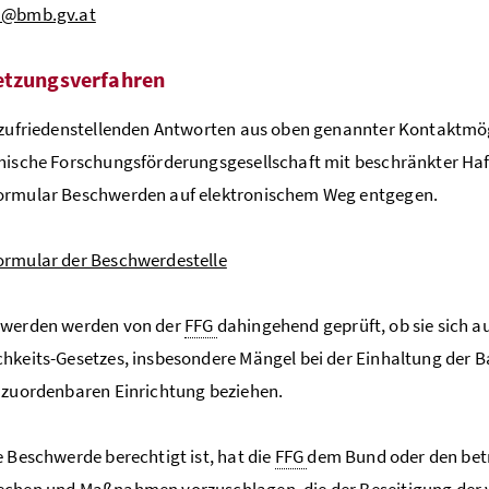
n@bmb.gv.at
etzungsverfahren
 zufriedenstellenden Antworten aus oben genannter Kontaktmög
hische Forschungsförderungsgesellschaft mit beschränkter Haf
ormular Beschwerden auf elektronischem Weg entgegen.
ormular der Beschwerdestelle
hwerden werden von der
FFG
dahingehend geprüft, ob sie sich 
hkeits-Gesetzes, insbesondere Mängel bei der Einhaltung der B
 zuordenbaren Einrichtung beziehen.
e Beschwerde berechtigt ist, hat die
FFG
dem Bund oder den bet
echen und Maßnahmen vorzuschlagen, die der Beseitigung der 