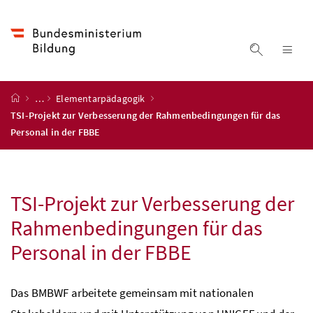
Accesskey
Accesskey
Accesskey
Accesskey
Zum Inhalt
Zum Hauptmenü
Zum Untermenü
Zur Suche
[4]
[1]
[3]
[2]
Suche ein
Nav
Startseite
…
Elementarpädagogik
TSI-Projekt zur Verbesserung der Rahmenbedingungen für das
Personal in der FBBE
TSI
-Projekt zur Verbesserung der
Rahmenbedingungen für das
Personal in der
FBBE
Das
BMBWF
arbeitete gemeinsam mit nationalen