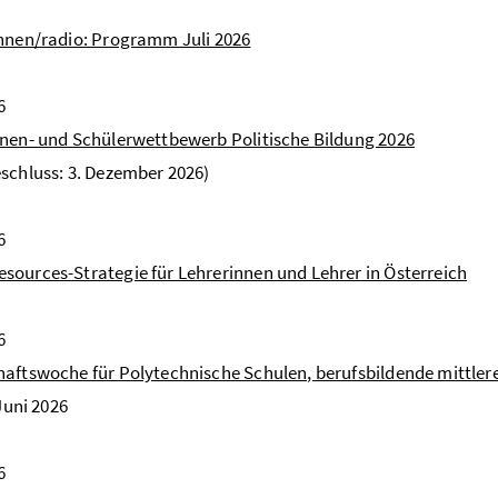
nnen/radio: Programm Juli 2026
6
nen- und Schülerwettbewerb Politische Bildung 2026
schluss: 3. Dezember 2026)
6
ources-Strategie für Lehrerinnen und Lehrer in Österreich
6
aftswoche für Polytechnische Schulen, berufsbildende mittler
 Juni 2026
6