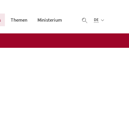
Ausgewählte Sprach
s
Themen
Ministerium
Suche einblenden
DE