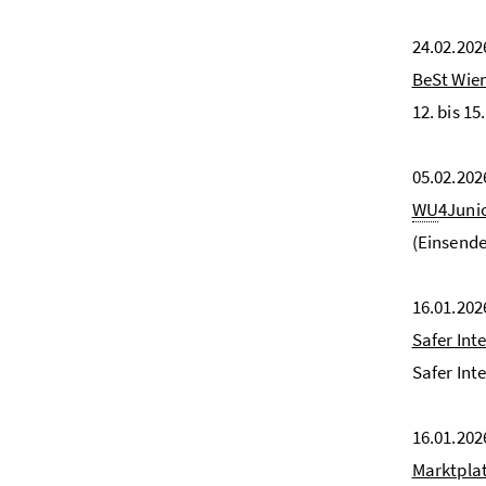
24.02.202
BeSt Wie
12. bis 1
05.02.202
WU
4Junio
(Einsende
16.01.202
Safer Int
Safer Int
16.01.202
Marktpla