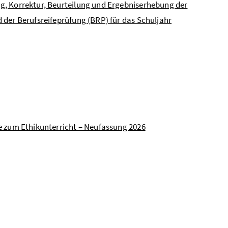
ng, Korrektur, Beurteilung und Ergebniserhebung der
 der Berufsreifeprüfung (BRP) für das Schuljahr
ie zum Ethikunterricht – Neufassung 2026