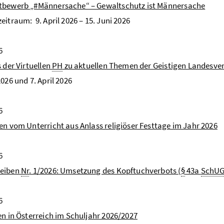
tbewerb „#Männersache“ – Gewaltschutz ist Männersache
eitraum: 9. April 2026 – 15. Juni 2026
6
s der Virtuellen
PH
zu aktuellen Themen der Geistigen Landesve
2026 und 7. April 2026
6
en vom Unterricht aus Anlass religiöser Festtage im Jahr 2026
6
eiben
Nr
. 1/2026: Umsetzung des Kopftuchverbots (
§
43a
SchU
6
en in Österreich im Schuljahr 2026/2027