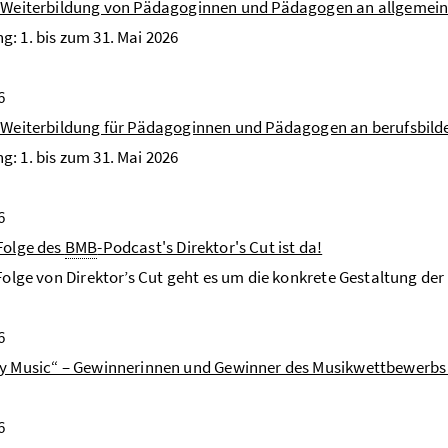
d Weiterbildung von Pädagoginnen und Pädagogen an allgemein
: 1. bis zum 31. Mai 2026
6
 Weiterbildung für Pädagoginnen und Pädagogen an berufsbild
: 1. bis zum 31. Mai 2026
6
Folge des
BMB
-Podcast's Direktor's Cut ist da!
 Folge von Direktor’s Cut geht es um die konkrete Gestaltung d
6
by Music“ – Gewinnerinnen und Gewinner des Musikwettbewerbs
6