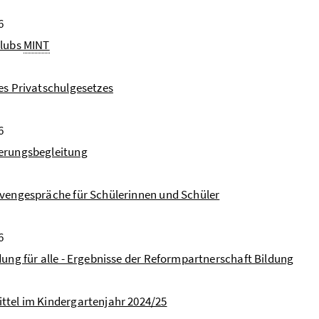
6
Clubs
MINT
es Privatschulgesetzes
6
erungsbegleitung
vengespräche für Schülerinnen und Schüler
6
dung für alle - Ergebnisse der Reformpartnerschaft Bildung
tel im Kindergartenjahr 2024/25