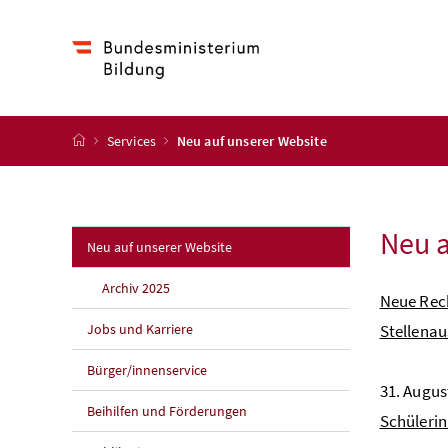
Accesskey
Accesskey
Accesskey
Accesskey
Zum Inhalt
Zum Hauptmenü
Zum Untermenü
Zur Suche
[4]
[1]
[3]
[2]
Startseite
Services
Neu auf unserer Website
Neu a
(aktuelle Seite)
Neu auf unserer Website
Archiv 2025
Neue Rec
Jobs und Karriere
Stellena
Bürger/innenservice
31. Augus
Beihilfen und Förderungen
Schüleri