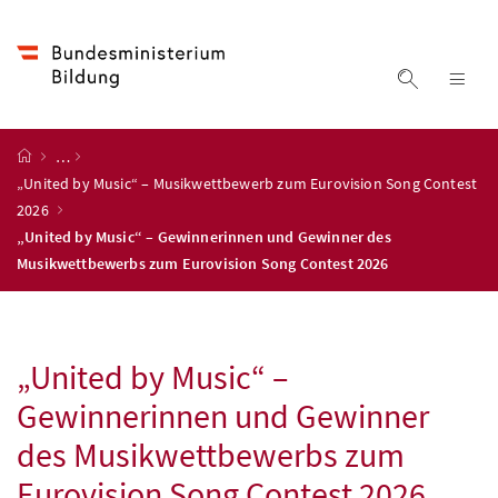
Accesskey
Accesskey
Accesskey
Accesskey
Zum Inhalt
Zum Hauptmenü
Zum Untermenü
Zur Suche
[4]
[1]
[3]
[2]
Suche ein
Nav
Startseite
…
„United by Music“ – Musikwettbewerb zum Eurovision Song Contest
2026
„United by Music“ – Gewinnerinnen und Gewinner des
Musikwettbewerbs zum Eurovision Song Contest 2026
„United by Music“ –
Gewinnerinnen und Gewinner
des Musikwettbewerbs zum
Eurovision Song Contest 2026