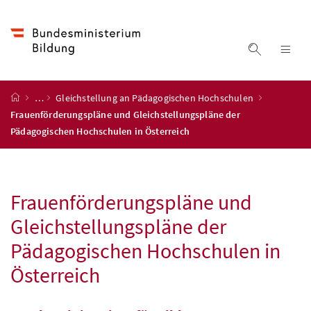
Accesskey
Accesskey
Accesskey
Accesskey
Zum Inhalt
Zum Hauptmenü
Zum Untermenü
Zur Suche
[4]
[1]
[3]
[2]
Suche ein
Nav
Startseite
…
Gleichstellung an Pädagogischen Hochschulen
Frauenförderungspläne und Gleichstellungspläne der
Pädagogischen Hochschulen in Österreich
Frauenförderungspläne und
Gleichstellungspläne der
Pädagogischen Hochschulen in
Österreich