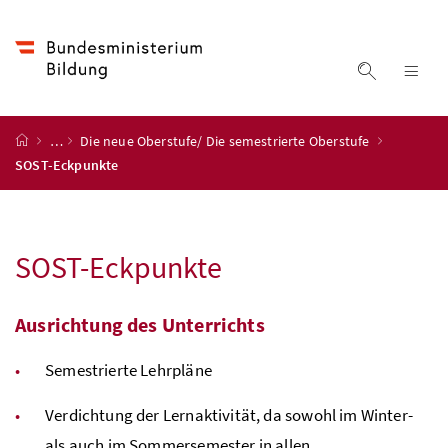
Accesskey
Accesskey
Accesskey
Accesskey
Zum Inhalt
Zum Hauptmenü
Zum Untermenü
Zur Suche
[4]
[1]
[3]
[2]
Suche ein
Nav
Startseite
…
Die neue Oberstufe/ Die semestrierte Oberstufe
SOST-Eckpunkte
SOST
-Eckpunkte
Ausrichtung des Unterrichts
Semestrierte Lehrpläne
Verdichtung der Lernaktivität, da sowohl im Winter-
als auch im Sommersemester in allen