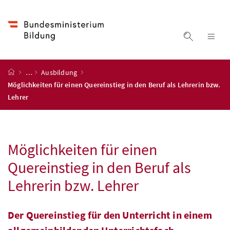
Accesskey
Accesskey
Accesskey
Accesskey
Zum Inhalt
Zum Hauptmenü
Zum Untermenü
Zur Suche
[4]
[1]
[3]
[2]
Suche ein
Nav
Startseite
…
Ausbildung
Möglichkeiten für einen Quereinstieg in den Beruf als Lehrerin bzw.
Lehrer
Möglichkeiten für einen
Quereinstieg in den Beruf als
Lehrerin
bzw
. Lehrer
Der Quereinstieg für den Unterricht in einem