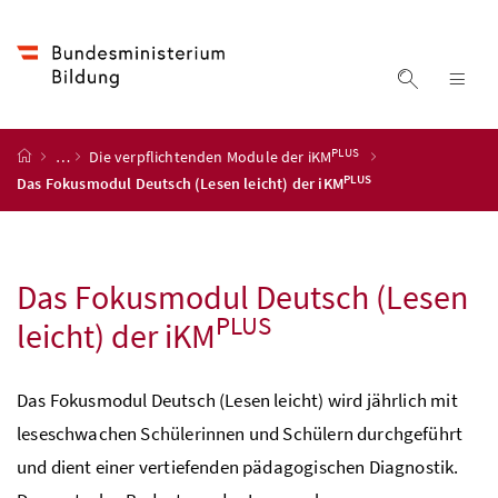
Accesskey
Accesskey
Accesskey
Accesskey
Zum Inhalt
Zum Hauptmenü
Zum Untermenü
Zur Suche
[4]
[1]
[3]
[2]
Suche ein
Nav
PLUS
Startseite
…
Die verpflichtenden Module der
iKM
PLUS
Das Fokusmodul Deutsch (Lesen leicht) der
iKM
Das Fokusmodul Deutsch (Lesen
PLUS
leicht) der
iKM
Das Fokusmodul Deutsch (Lesen leicht) wird jährlich mit
leseschwachen Schülerinnen und Schülern durchgeführt
und dient einer vertiefenden pädagogischen Diagnostik.