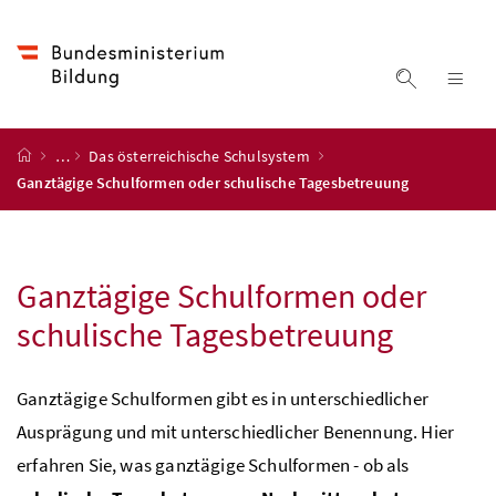
Accesskey
Accesskey
Accesskey
Accesskey
Zum Inhalt
Zum Hauptmenü
Zum Untermenü
Zur Suche
[4]
[1]
[3]
[2]
Suche ein
Nav
Startseite
…
Das österreichische Schulsystem
Ganztägige Schulformen oder schulische Tagesbetreuung
Ganztägige Schulformen oder
schulische Tagesbetreuung
Ganztägige Schulformen gibt es in unterschiedlicher
Ausprägung und mit unterschiedlicher Benennung. Hier
erfahren Sie, was ganztägige Schulformen - ob als