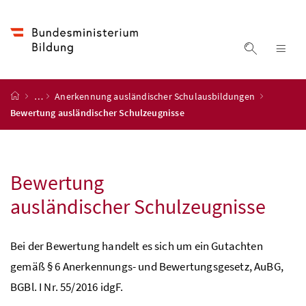
Accesskey
Accesskey
Accesskey
Accesskey
Zum Inhalt
Zum Hauptmenü
Zum Untermenü
Zur Suche
[4]
[1]
[3]
[2]
Suche ein
Nav
Startseite
…
Anerkennung ausländischer Schulausbildungen
Bewertung ausländischer Schulzeugnisse
Bewertung
ausländischer Schulzeugnisse
Bei der Bewertung handelt es sich um ein Gutachten
gemäß § 6 Anerkennungs- und Bewertungsgesetz, AuBG,
BGBl.
I
Nr.
55/2016
idgF
.