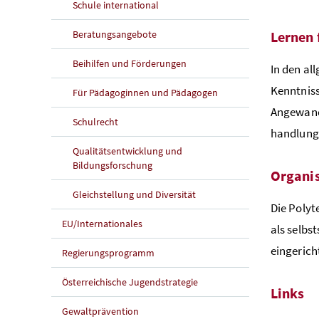
Schule international
Beratungsangebote
Lernen 
Beihilfen und Förderungen
In den al
Kenntniss
Für Pädagoginnen und Pädagogen
Angewandt
Schulrecht
handlungs
Qualitätsentwicklung und
Bildungsforschung
Organi
Gleichstellung und Diversität
Die Polyt
EU/Internationales
als selbs
eingerich
Regierungsprogramm
Österreichische Jugendstrategie
Links
Gewaltprävention