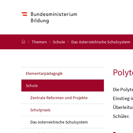
Accesskey
Accesskey
Accesskey
Accesskey
Zum Inhalt
Zum Hauptmenü
Zum Untermenü
Zur Suche
[4]
[1]
[3]
[2]
Startseite
Themen
Schule
Das österreichische Schulsystem
Polyt
Elementarpädagogik
Schule
Die Polyt
Zentrale Reformen und Projekte
Einstieg 
Überleitu
Schulpraxis
Schüler.
Das österreichische Schulsystem