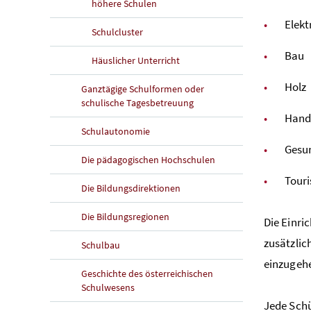
höhere Schulen
Elekt
Schulcluster
Bau
Häuslicher Unterricht
Holz
Ganztägige Schulformen oder
schulische Tagesbetreuung
Hand
Schulautonomie
Gesun
Die pädagogischen Hochschulen
Tour
Die Bildungsdirektionen
Die Bildungsregionen
Die Einri
zusätzlic
Schulbau
einzugeh
Geschichte des österreichischen
Schulwesens
Jede Schü