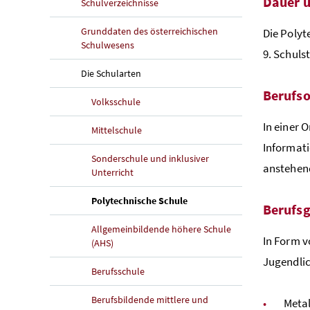
Dauer u
Schulverzeichnisse
Grunddaten des österreichischen
Die Polyt
Schulwesens
9. Schuls
Die Schularten
Berufso
Volksschule
In einer 
Mittelschule
Informati
Sonderschule und inklusiver
anstehen
Unterricht
(aktuelle Seite)
Polytechnische Schule
Berufs
Allgemeinbildende höhere Schule
In Form 
(AHS)
Jugendlic
Berufsschule
Berufsbildende mittlere und
Metal