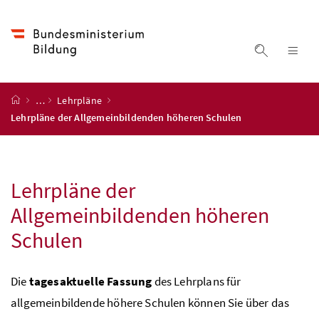
Accesskey
Accesskey
Accesskey
Accesskey
Zum Inhalt
Zum Hauptmenü
Zum Untermenü
Zur Suche
[4]
[1]
[3]
[2]
Suche ein
Nav
Startseite
…
Lehrpläne
Lehrpläne der Allgemeinbildenden höheren Schulen
Lehrpläne der
Allgemeinbildenden höheren
Schulen
Die
tagesaktuelle Fassung
des Lehrplans für
allgemeinbildende höhere Schulen können Sie über das