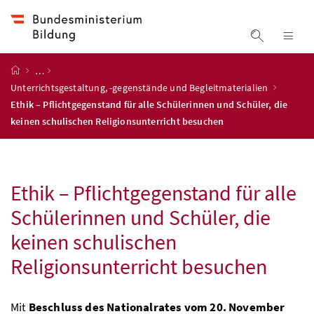
Accesskey
Accesskey
Accesskey
Accesskey
Zum Inhalt
Zum Hauptmenü
Zum Untermenü
Zur Suche
[4]
[1]
[3]
[2]
Suche ein
Nav
Startseite
…
Unterrichtsgestaltung, -gegenstände und Begleitmaterialien
Ethik – Pflichtgegenstand für alle Schülerinnen und Schüler, die
keinen schulischen Religionsunterricht besuchen
Ethik – Pflichtgegenstand für alle
Schülerinnen und Schüler, die
keinen schulischen
Religionsunterricht besuchen
Mit
Beschluss des Nationalrates vom 20. November