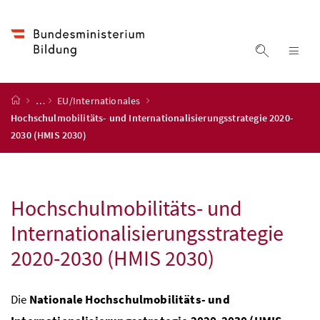
Accesskey
Accesskey
Accesskey
Accesskey
Zum Inhalt
Zum Hauptmenü
Zum Untermenü
Zur Suche
[4]
[1]
[3]
[2]
Suche ein
Nav
Startseite
…
EU/Internationales
Hochschulmobilitäts- und Internationalisierungsstrategie 2020-
2030 (HMIS 2030)
Hochschulmobilitäts- und
Internationalisierungsstrategie
2020-2030 (HMIS 2030)
Die
Nationale Hochschulmobilitäts- und