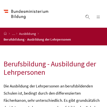
Accesskey
Accesskey
Accesskey
Accesskey
Zum Inhalt
Zum Hauptmenü
Zum Untermenü
Zur Suche
[4]
[1]
[3]
[2]
Suche ein
Nav
Startseite
…
Ausbildung
Berufsbildung - Ausbildung der Lehrpersonen
Berufsbildung - Ausbildung der
Lehrpersonen
Die Ausbildung der Lehrpersonen an berufsbildenden
Schulen ist, bedingt durch den differenzierten
Fächerkanon, sehr unterschiedlich. Es gibt grundsätzlich