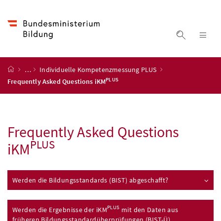
Accesskey
Accesskey
Accesskey
Accesskey
Zum Inhalt
Zum Hauptmenü
Zum Untermenü
Zur Suche
[4]
[1]
[3]
[2]
Suche ein
Nav
Startseite
…
Individuelle Kompetenzmessung PLUS
PLUS
Frequently Asked Questions
iKM
Frequently Asked Questions
PLUS
iKM
Werden die Bildungsstandards (BIST) abgeschafft?
PLUS
Werden die Ergebnisse der
iKM
mit den Daten aus
früheren Bildungsstandardüberprüfungen (BIST-Ü)