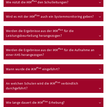
Plus
Wie nützt die
iKM
den Schulleitungen?
Plus
Wird es mit der
iKM
auch ein Systemmonitoring geben?
Plus
Werden die Ergebnisse aus der
iKM
­für die
Leistungsbeurteilung herangezogen?
Plus
Werden die Ergebnisse aus der
iKM
­für die Aufnahme an
einer
AHS
herangezogen?
Plus
Wann wurde die
iKM
eingeführt?
Plus
An welchen Schulen wird die
iKM
verbindlich
durchgeführt?
Plus
Wie lange dauert die
iKM
Erhebung?