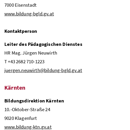
7000 Eisenstadt
www.bildung-bgld.gv.at
Kontaktperson
Leiter des Pädagogischen Dienstes
HR
Mag.
Jürgen Neuwirth
T +43 2682 710-1223
juergen.neuwirth@bildung-bgld.gv.at
Kärnten
Bildungsdirektion Kärnten
10.-Oktober-Straße 24
9020 Klagenfurt
www.bildung-ktn.gv.at