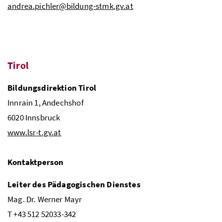
andrea.pichler@bildung-stmk.gv.at
Tirol
Bildungsdirektion Tirol
Innrain 1, Andechshof
6020 Innsbruck
www.lsr-t.gv.at
Kontaktperson
Leiter des Pädagogischen Dienstes
Mag.
Dr.
Werner Mayr
T +43 512 52033-342