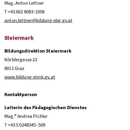
Mag.
Anton Lettner
T +43 662 8083-1058
anton.lettner@bildung-sbg.gv.at
Steiermark
Bildungsdirektion Steiermark
Körblergasse 23
8011 Graz
www.bildung-stmk.gv.at
Kontaktperson
Leiterin des Pädagogischen Dienstes
a
Mag.
Andrea Pichler
T +43 5 0248345-
509