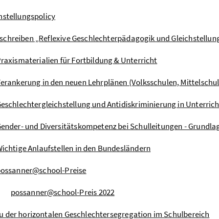
hstellungspolicy
chreiben „Reflexive Geschlechterpädagogik und Gleichstellu
raxismaterialien für Fortbildung & Unterricht
erankerung in den neuen Lehrplänen (Volksschulen, Mittelschu
eschlechtergleichstellung und Antidiskriminierung in Unterrich
ender- und Diversitätskompetenz bei Schulleitungen - Grundl
ichtige Anlaufstellen in den Bundesländern
ossanner@school-Preise
possanner@school-Preis 2022
 der horizontalen Geschlechtersegregation im Schulbereich