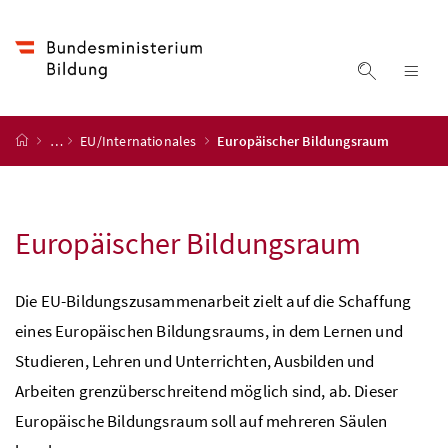
Accesskey
Accesskey
Accesskey
Accesskey
Zum Inhalt
Zum Hauptmenü
Zum Untermenü
Zur Suche
[4]
[1]
[3]
[2]
Suche ein
Nav
Startseite
…
EU/Internationales
Europäischer Bildungsraum
Europäischer Bildungsraum
Die
EU
-Bildungszusammenarbeit zielt auf die Schaffung
eines Europäischen Bildungsraums, in dem Lernen und
Studieren, Lehren und Unterrichten, Ausbilden und
Arbeiten grenzüberschreitend möglich sind, ab. Dieser
Europäische Bildungsraum soll auf mehreren Säulen