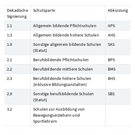
Dekadische
Schulsparte
Abkürzung
Signierung
1.1
Allgemein bildende Pflichtschulen
APS
1.3
Allgemein bildende höhere Schulen
AHS
1.9
Sonstige allgemein bildende Schulen
SAS
(Statut)
2.1
Berufsbildende Pflichtschulen
BPS
2.2
Berufsbildende mittlere Schulen
BMS
2.3
Berufsbildende höhere Schulen
BHS
(inklusive Bildungsanstalten)
2.9
Sonstige berufsbildende Schulen
SBS
(Statut)
3.2
Schulen zur Ausbildung von
Bewegungserziehern und
Sportlehrern