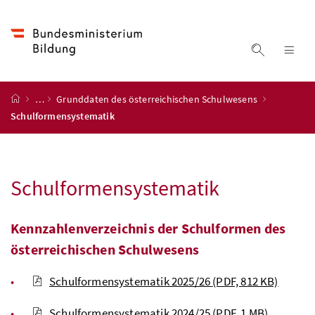
Accesskey
Accesskey
Accesskey
Accesskey
Zum Inhalt
Zum Hauptmenü
Zum Untermenü
Zur Suche
[4]
[1]
[3]
[2]
Suche ein
Nav
Startseite
…
Grunddaten des österreichischen Schulwesens
Schulformensystematik
Schulformensystematik
Kennzahlenverzeichnis der Schulformen des
österreichischen Schulwesens
Schulformensystematik 2025/26
(PDF, 812 KB)
Schulformensystematik 2024/25
(PDF, 1 MB)