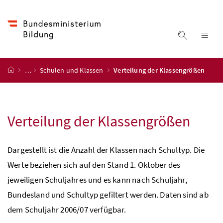
Accesskey
Accesskey
Accesskey
Accesskey
Zum Inhalt
Zum Hauptmenü
Zum Untermenü
Zur Suche
[4]
[1]
[3]
[2]
Suche ein
Nav
Startseite
…
Schulen und Klassen
Verteilung der Klassengrößen
Verteilung der Klassengrößen
Dargestellt ist die Anzahl der Klassen nach Schultyp. Die
Werte beziehen sich auf den Stand 1. Oktober des
jeweiligen Schuljahres und es kann nach Schuljahr,
Bundesland und Schultyp gefiltert werden. Daten sind ab
dem Schuljahr 2006/07 verfügbar.