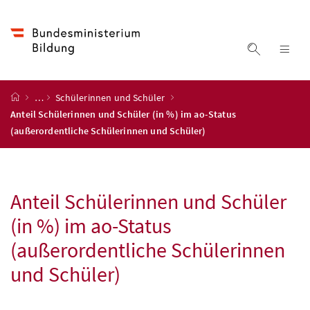
Accesskey
Accesskey
Accesskey
Accesskey
Zum Inhalt
Zum Hauptmenü
Zum Untermenü
Zur Suche
[4]
[1]
[3]
[2]
Suche ein
Nav
Startseite
…
Schülerinnen und Schüler
Anteil Schülerinnen und Schüler (in %) im ao-Status
(außerordentliche Schülerinnen und Schüler)
Anteil Schülerinnen und Schüler
(in
%
) im ao-Status
(außerordentliche Schülerinnen
und Schüler)