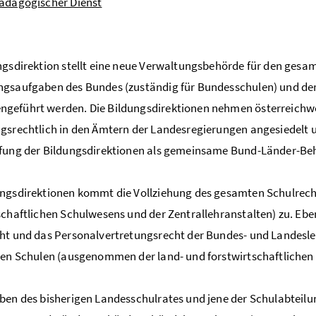
ädagogischer Dienst
ngsdirektion stellt eine neue Verwaltungsbehörde für den gesamt
gsaufgaben des Bundes (zuständig für Bundesschulen) und der 
eführt werden. Die Bildungsdirektionen nehmen österreichweit
gsrechtlich in den Ämtern der Landesregierungen angesiedelt u
fung der Bildungsdirektionen als gemeinsame Bund-Länder-Behö
ungsdirektionen kommt die Vollziehung des gesamten Schulrec
schaftlichen Schulwesens und der Zentrallehranstalten) zu. Ebe
ht und das Personalvertretungsrecht der Bundes- und Landesl
hen Schulen (ausgenommen der land- und forstwirtschaftlichen 
ben des bisherigen Landesschulrates und jene der Schulabteilu