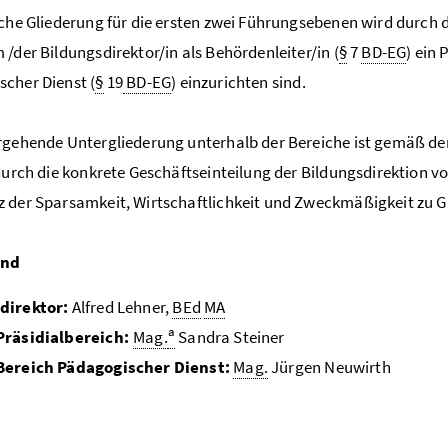
iche Gliederung für die ersten zwei Führungsebenen wird durch 
 /der Bildungsdirektor/in als Behördenleiter/in (
§
7
BD-EG
) ein 
cher Dienst (
§
19
BD-EG
) einzurichten sind.
rgehende Untergliederung unterhalb der Bereiche ist gemäß den
 durch die konkrete Geschäftseinteilung der Bildungsdirektion 
 der Sparsamkeit, Wirtschaftlichkeit und Zweckmäßigkeit zu Gr
and
direktor:
Alfred Lehner,
BEd
MA
a
Präsidialbereich:
Mag.
Sandra Steiner
Bereich Pädagogischer Dienst:
Mag.
Jürgen Neuwirth