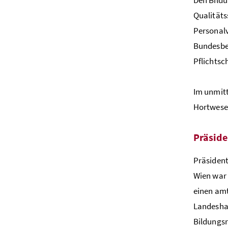
Qualitäts
Personalv
Bundesbed
Pflichtsc
Im unmitt
Hortwesen
Präside
Präsident
Wien war 
einen amt
Landeshau
Bildungs