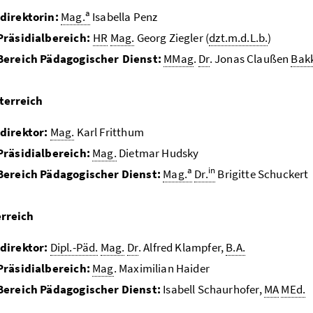
a
direktorin:
Mag.
Isabella Penz
Präsidialbereich:
HR
Mag.
Georg Ziegler (
dzt.m.d.L.b.
)
Bereich Pädagogischer Dienst:
MMag
.
Dr
. Jonas Claußen
Bak
terreich
direktor:
Mag.
Karl Fritthum
Präsidialbereich:
Mag.
Dietmar Hudsky
a
in
Bereich Pädagogischer Dienst:
Mag.
Dr.
Brigitte Schuckert
rreich
direktor:
Dipl.-Päd.
Mag.
Dr
. Alfred Klampfer,
B.A.
Präsidialbereich:
Mag
. Maximilian Haider
Bereich Pädagogischer Dienst:
Isabell Schaurhofer,
MA
MEd.