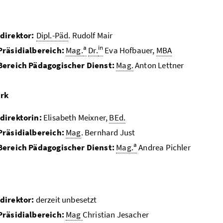
direktor:
Dipl.-Päd
. Rudolf Mair
a
in
Präsidialbereich:
Mag.
Dr.
Eva Hofbauer,
MBA
Bereich Pädagogischer Dienst:
Mag.
Anton Lettner
ark
direktorin:
Elisabeth Meixner,
BEd.
Präsidialbereich:
Mag
. Bernhard Just
a
Bereich Pädagogischer Dienst:
Mag.
Andrea Pichler
direktor:
derzeit unbesetzt
Präsidialbereich:
Mag
Christian Jesacher