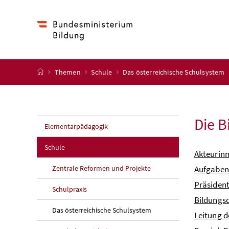
Accesskey
Accesskey
Accesskey
Accesskey
Zum Inhalt
Zum Hauptmenü
Zum Untermenü
Zur Suche
[4]
[1]
[3]
[2]
Startseite
Themen
Schule
Das österreichische Schulsystem
Die B
Elementarpädagogik
Schule
Akteurinn
Zentrale Reformen und Projekte
Aufgaben 
Präsident
Schulpraxis
Bildungsd
Das österreichische Schulsystem
Leitung d