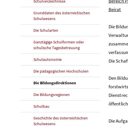
Bereich P
Schulverzeichnisse
Beirat
Grunddaten des österreichischen
Schulwesens
Die Bildu
Die Schularten
Verwaltun
Ganztägige Schulformen oder
zusammeng
schulische Tagesbetreuung
verfassun
Schulautonomie
Die Schaf
Die pädagogischen Hochschulen
Den Bild
(aktuelle Seite)
Die Bildungsdirektionen
forstwirt
Die Bildungsregionen
Dienstrec
öffentlic
Schulbau
Geschichte des österreichischen
Die Aufga
Schulwesens