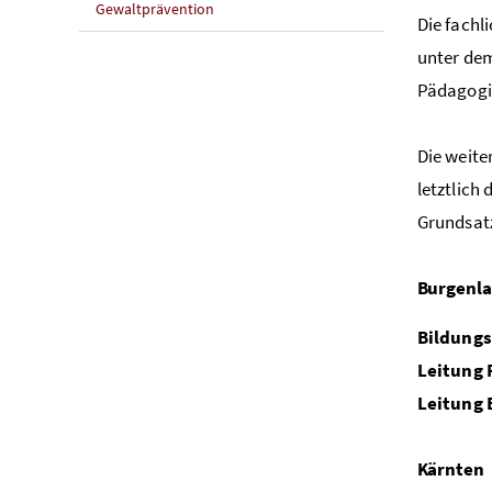
Gewaltprävention
Die fachl
unter dem
Pädagogis
Die weite
letztlich
Grundsatz
Burgenl
Bildungs
Leitung 
Leitung 
Kärnten