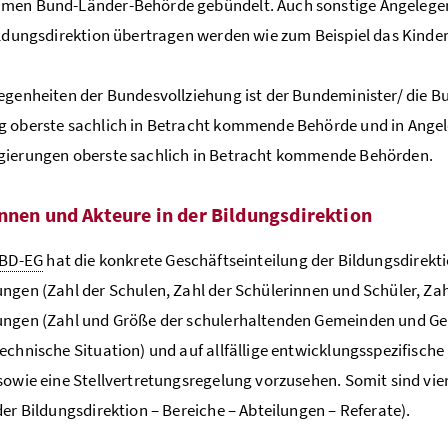
men Bund-Länder-Behörde gebündelt. Auch sonstige Angelegen
ildungsdirektion übertragen werden wie zum Beispiel das Kind
egenheiten der Bundesvollziehung ist der Bundeminister/ die B
 oberste sachlich in Betracht kommende Behörde und in Angele
gierungen oberste sachlich in Betracht kommende Behörden.
nnen und Akteure in der Bildungsdirektion
BD-EG
hat die konkrete Geschäftseinteilung der Bildungsdirek
ngen (Zahl der Schulen, Zahl der Schülerinnen und Schüler, Zahl
ungen (Zahl und Größe der schulerhaltenden Gemeinden und G
echnische Situation) und auf allfällige entwicklungsspezifisch
sowie eine Stellvertretungsregelung vorzusehen. Somit sind v
der Bildungsdirektion – Bereiche – Abteilungen – Referate).