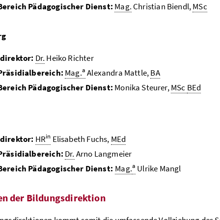
Bereich Pädagogischer Dienst:
Mag.
Christian Biendl,
MSc
rg
direktor:
Dr.
Heiko Richter
a
Präsidialbereich:
Mag.
Alexandra Mattle,
BA
Bereich Pädagogischer Dienst:
Monika Steurer,
MSc
BEd
in
direktor:
HR
Elisabeth Fuchs,
MEd
Präsidialbereich:
Dr.
Arno Langmeier
a
Bereich Pädagogischer Dienst:
Mag.
Ulrike Mangl
n der Bildungsdirektion
ngsdirektionen kommt somit die umfassende Vollziehung des Sch