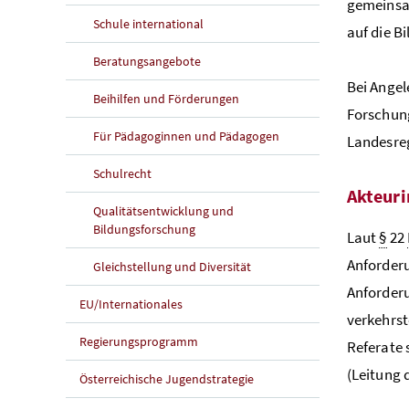
gemeinsa
Schule international
auf die B
Beratungsangebote
Bei Angel
Beihilfen und Förderungen
Forschung
Für Pädagoginnen und Pädagogen
Landesre
Schulrecht
Akteuri
Qualitätsentwicklung und
Bildungsforschung
Laut
§
22
Anforderu
Gleichstellung und Diversität
Anforder
EU/Internationales
verkehrst
Regierungsprogramm
Referate 
(Leitung 
Österreichische Jugendstrategie