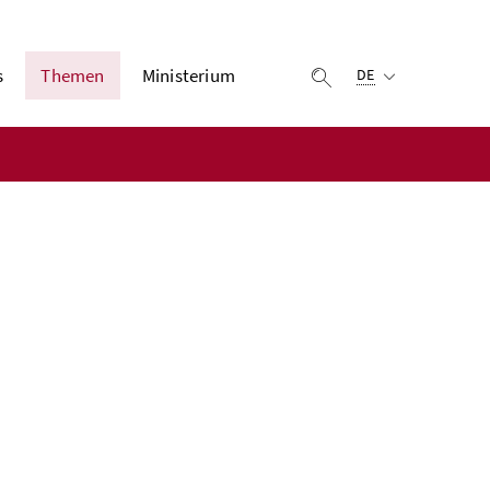
Ausgewählte Sprach
s
Themen
Ministerium
Suche einblenden
DE