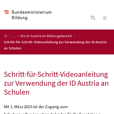
Accesskey
Accesskey
Accesskey
Accesskey
Zum Inhalt
Zum Hauptmenü
Zum Untermenü
Zur Suche
[4]
[1]
[3]
[2]
Suche ein
Nav
Startseite
…
Die ID Austria im Bildungsbereich
Schritt-für-Schritt-Videoanleitung zur Verwendung der ID Austria
an Schulen
Schritt-für-Schritt-Videoanleitung
zur Verwendung der ID Austria an
Schulen
Mit 1. März 2025 ist der Zugang zum