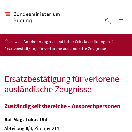
Accesskey
Accesskey
Accesskey
Accesskey
Zum Inhalt
Zum Hauptmenü
Zum Untermenü
Zur Suche
[4]
[1]
[3]
[2]
Suche ein
Nav
Startseite
…
Anerkennung ausländischer Schulausbildungen
Ersatzbestätigung für verlorene ausländische Zeugnisse
Ersatzbestätigung für verlorene
ausländische Zeugnisse
Zuständigkeitsbereiche – Ansprechpersonen
Rat
Mag.
Lukas Uhl
Abteilung II/4, Zimmer 214