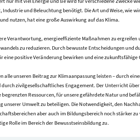
ert nur mit viel Energie und sie wird für verschiedene Zwecke wi
, Industrie und Beleuchtung benötigt. Die Art und Weise, wie wi
und nutzen, hat eine große Auswirkung auf das Klima.
sere Verantwortung, energieeffiziente Maßnahmen zu ergreifen 
wandels zu reduzieren. Durch bewusste Entscheidungen und du
r eine positive Veränderung bewirken und eine zukunftsfähige G
n alle unseren Beitrag zur Klimaanpassung leisten – durch eine
d durch zivilgesellschaftliches Engagement. Der Unterricht üb
e begrenzten Ressourcen, für unsere gefährdete Natur und befähi
g unserer Umwelt zu beteiligen. Die Notwendigkeit, den Nachhal
chaftsbereichen aber auch im Bildungsbereich noch stärker zu
tige Rolle im Bereich der Bewusstseinsbildung zu.