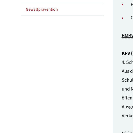
P
Gewaltprävention
C
BMB
KFV 
4. Sc
Aus d
Schul
und N
öffen
Ausge
Verke