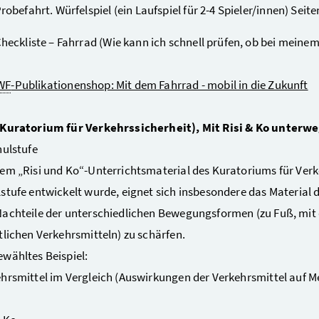
robefahrt. Würfelspiel (ein Laufspiel für 2-4 Spieler/innen) Seite
heckliste – Fahrrad (Wie kann ich schnell prüfen, ob bei meinem
WF
-Publikationenshop: Mit dem Fahrrad - mobil in die Zukunft
(Kuratorium für Verkehrssicherheit), Mit Risi & Ko unterw
hulstufe
em „Risi und Ko“-Unterrichtsmaterial des Kuratoriums für Verkeh
stufe entwickelt wurde, eignet sich insbesondere das Material d
achteile der unterschiedlichen Bewegungsformen (zu Fuß, mit
tlichen Verkehrsmitteln) zu schärfen.
wähltes Beispiel:
hrsmittel im Vergleich (Auswirkungen der Verkehrsmittel auf 