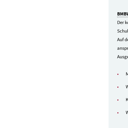
BMB
Der k
Schul
Auf d
anspr
Ausge
M
W
K
W