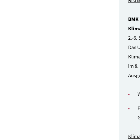
Risi 
BMK 
Klim
2.-6.
Das U
Klima
im 8.
Ausge
W
E
G
Klima