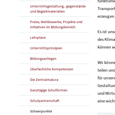
funktioni
Unterrichtsgestaltung, -gegenstände
Transport
und Begleitmaterialien
erzeugen 
Preise, Wettbewerbe, Projekte und
Initiativen im Bildungsbereich
Es ist un
Lehrpläne
des Klima
können wi
Unterrichtsprinzipien
Bildungsanliegen
Wir könne
Überfachliche Kompetenzen
teilen un
für unser
Die Zentralmatura
Gestaltun
Ganztägige Schulformen
und Wirts
eine wich
Schulpartnerschaft
Schwerpunkte