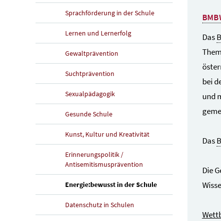
Sprachförderung in der Schule
BMB
Lernen und Lernerfolg
Das
Thema
Gewaltprävention
öster
Suchtprävention
bei d
Sexualpädagogik
und m
geme
Gesunde Schule
Kunst, Kultur und Kreativität
Das
Erinnerungspolitik /
Antisemitismusprävention
Die 
(aktuelle Seite)
Wisse
Energie:bewusst in der Schule
Datenschutz in Schulen
Wett