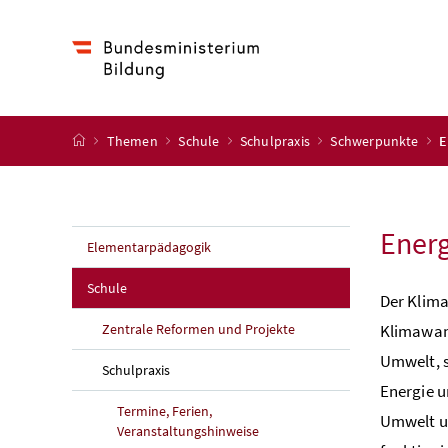
Accesskey
Accesskey
Accesskey
Accesskey
Zum Inhalt
Zum Hauptmenü
Zum Untermenü
Zur Suche
[4]
[1]
[3]
[2]
Startseite
Themen
Schule
Schulpraxis
Schwerpunkte
E
Energ
Elementarpädagogik
Schule
Der Klima
Zentrale Reformen und Projekte
Klimawand
Umwelt, s
Schulpraxis
Energie u
Termine, Ferien,
Umwelt un
Veranstaltungshinweise