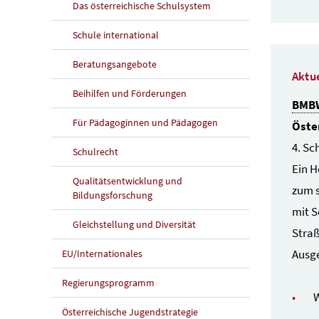
Das österreichische Schulsystem
Schule international
Beratungsangebote
Aktu
Beihilfen und Förderungen
BMB
Für Pädagoginnen und Pädagogen
Öste
4. Sc
Schulrecht
Ein H
Qualitätsentwicklung und
zum s
Bildungsforschung
mit S
Gleichstellung und Diversität
Stra
Ausge
EU/Internationales
Regierungsprogramm
W
Österreichische Jugendstrategie