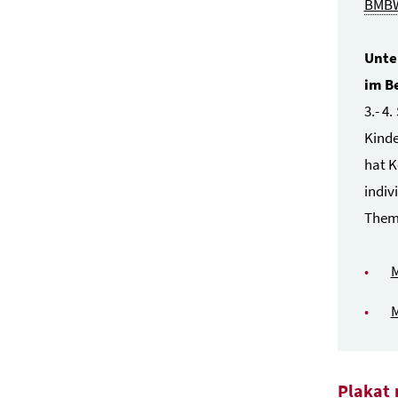
BMB
Unte
im B
3.- 4
Kinde
hat K
indiv
Theme
M
M
Plakat 