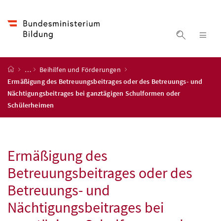
Accesskey
Accesskey
Accesskey
Accesskey
Zum Inhalt
Zum Hauptmenü
Zum Untermenü
Zur Suche
[4]
[1]
[3]
[2]
Suche ein
Nav
Startseite
…
Beihilfen und Förderungen
Ermäßigung des Betreuungsbeitrages oder des Betreuungs- und
Nächtigungsbeitrages bei ganztägigen Schulformen oder
Schülerheimen
Ermäßigung des
Betreuungsbeitrages oder des
Betreuungs- und
Nächtigungsbeitrages bei