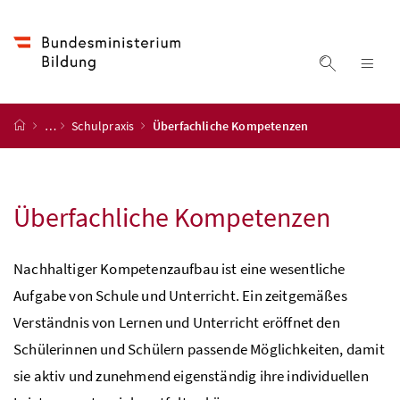
Accesskey
Accesskey
Accesskey
Accesskey
Zum Inhalt
Zum Hauptmenü
Zum Untermenü
Zur Suche
[4]
[1]
[3]
[2]
Suche ein
Nav
Startseite
…
Schulpraxis
Überfachliche Kompetenzen
Überfachliche Kompetenzen
Nachhaltiger Kompetenzaufbau ist eine wesentliche
Aufgabe von Schule und Unterricht. Ein zeitgemäßes
Verständnis von Lernen und Unterricht eröffnet den
Schülerinnen und Schülern passende Möglichkeiten, damit
sie aktiv und zunehmend eigenständig ihre individuellen