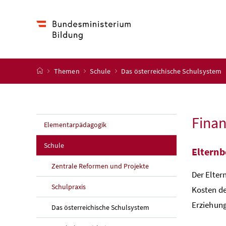
Accesskey
Accesskey
Accesskey
Accesskey
Zum Inhalt
Zum Hauptmenü
Zum Untermenü
Zur Suche
[4]
[1]
[3]
[2]
Startseite
Themen
Schule
Das österreichische Schulsystem
Finan
Elementarpädagogik
Schule
Elternb
Zentrale Reformen und Projekte
Der Elter
Schulpraxis
Kosten de
Erziehung
Das österreichische Schulsystem