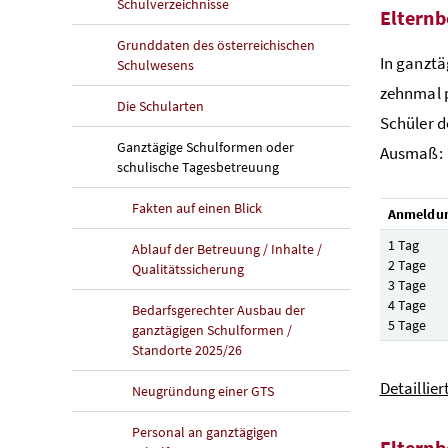
Schulverzeichnisse
Elternb
Grunddaten des österreichischen
In ganztä
Schulwesens
zehnmal p
Die Schularten
Schüler d
Ganztägige Schulformen oder
Ausmaß:
schulische Tagesbetreuung
Fakten auf einen Blick
Anmeldun
1 Tag
Ablauf der Betreuung / Inhalte /
2 Tage
Qualitätssicherung
3 Tage
4 Tage
Bedarfsgerechter Ausbau der
5 Tage
ganztägigen Schulformen /
Standorte 2025/26
Detaillie
Neugründung einer GTS
Personal an ganztägigen
Elternb