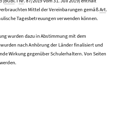
 (
BGBl
. I
Nr
. 87/2019 vom 31. Juli 2019) enthält
verbrauchten Mittel der Vereinbarungen gemäß
Art
.
chulische Tagesbetreuungen verwenden können.
chung wurden dazu in Abstimmung mit dem
n wurden nach Anhörung der Länder finalisiert und
dende Wirkung gegenüber Schulerhaltern. Von Seiten
 werden.