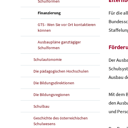
Schulformen
Für die a
(aktuelle Seite)
Finanzierung
Bundessch
GTS - Wen Sie vor Ort kontaktieren
Staffelun
können
Ausbaupläne ganztägiger
Förderu
Schulformen
Schulautonomie
Der Ausba
Schulsyst
Die pädagogischen Hochschulen
Ausbau d
Die Bildungsdirektionen
Mit dem B
Die Bildungsregionen
den Ausb
Schulbau
und Perso
Geschichte des österreichischen
Schulwesens