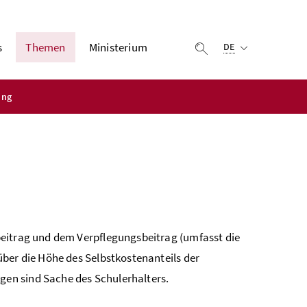
Ausgewählte Sprach
s
Themen
Ministerium
Suche einblenden
DE
ung
beitrag und dem Verpflegungsbeitrag (umfasst die
über die Höhe des Selbstkostenanteils der
en sind Sache des Schulerhalters.