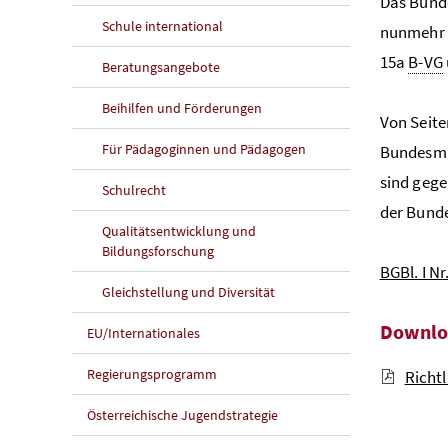
Das Bunde
Schule international
nunmehr 
15a
B-VG
Beratungsangebote
Beihilfen und Förderungen
Von Seit
Für Pädagoginnen und Pädagogen
Bundesmin
sind gege
Schulrecht
der Bunde
Qualitätsentwicklung und
Bildungsforschung
BGBl. I N
Gleichstellung und Diversität
Downlo
EU/Internationales
Regierungsprogramm
Richt
Österreichische Jugendstrategie