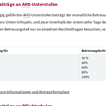
eiträge an
AHS
-Unterstufen
gig geführten
AHS
-Unterstufen beträgt der monatliche Betreuun
ro Unterrichtsjahr, und zwar innerhalb der ersten zehn Tage de
en Betreuungsteil nur an einzelnen Nachmittagen besuchen, ve
g für
Betreuungsbeitr
30 %
40%
60%
80%
100%
rtere Informationen und Antragsformulare
eiträge an Pflichtschulen