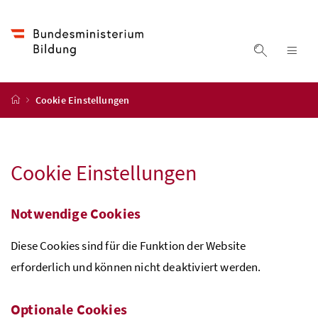
Accesskey
Accesskey
Accesskey
Zum Inhalt
Zum Hauptmenü
Zur Suche
[4]
[1]
[2]
Suche ein
Nav
Startseite
Cookie Einstellungen
Cookie Einstellungen
Notwendige Cookies
Diese Cookies sind für die Funktion der Website
erforderlich und können nicht deaktiviert werden.
Optionale Cookies