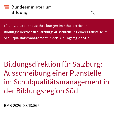
Accesskey
Accesskey
Accesskey
Accesskey
Zum Inhalt
Zum Hauptmenü
Zum Untermenü
Zur Suche
[4]
[1]
[3]
[2]
Suche ein
Nav
Startseite
…
Stellenausschreibungen im Schulbereich
Bildungsdirektion für Salzburg: Ausschreibung einer Planstelle im
Schulqualitätsmanagement in der Bildungsregion Süd
Bildungsdirektion für Salzburg:
Ausschreibung einer Planstelle
im Schulqualitätsmanagement in
der Bildungsregion Süd
BMB
2026-0.343.867