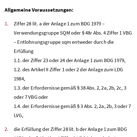
Allgemeine Voraussetzungen:
Ziffer 28
lit
. a der Anlage 1 zum
BDG
1979 –
Verwendungsgruppe
SQM
oder
§
48r
Abs
. 4 Ziffer 1
VBG
– Entlohnungsgruppe sqm entweder durch die
Erfüllung
1.1. der Ziffer 23 oder 24 der Anlage 1 zum
BDG
1979,
1.2. des Artikel II Ziffer 1 oder 2 der Anlage zum
LDG
1984,
1.3. der Erfordernisse gemäß
§
38
Abs
. 2, 2a, 2b, 2c, 3
oder 7
VBG
oder
1.4. der Erfordernisse gemäß
§
3
Abs
. 2, 2a, 2b, 3 oder 7
LVG
,
die Erfüllung der Ziffer 28
lit
. b der Anlage 1 zum
BDG