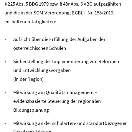
§ 225
Abs.
5
BDG
1979
bzw.
§ 48r
Abs.
6
VBG
aufgezählten
und die in der
SQM
-Verordnung,
BGBl.
II
Nr.
158/2019,
enthaltenen Tätigkeiten:
Aufsicht über die Erfüllung der Aufgaben der
österreichischen Schulen
Sicherstellung der Implementierung von Reformen
und Entwicklungsvorgaben
(in der Region)
Mitwirkung am Qualitätsmanagement –
evidenzbasierte Steuerung der regionalen
Bildungsplanung
Mitwirkung an der schularten- und standortbezogenen
Schulentwicklung