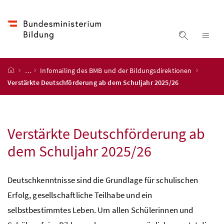
Accesskey
Accesskey
Accesskey
Accesskey
Zum Inhalt
Zum Hauptmenü
Zum Untermenü
Zur Suche
[4]
[1]
[3]
[2]
Suche ein
Nav
Startseite
…
Infomailing des BMB und der Bildungsdirektionen
Verstärkte Deutschförderung ab dem Schuljahr 2025/26
Verstärkte Deutschförderung ab
dem Schuljahr 2025/26
Deutschkenntnisse sind die Grundlage für schulischen
Erfolg, gesellschaftliche Teilhabe und ein
selbstbestimmtes Leben. Um allen Schülerinnen und