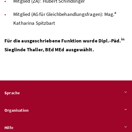
Mitglied (
ZA
): Hubert Schindlinger
a
Mitglied (
AG
für Gleichbehandlungsfragen):
Mag.
Katharina Spitzbart
in
Für die ausgeschriebene Funktion wurde
Dipl.-Päd.
Sieglinde Thaller,
BEd
MEd
ausgewählt.
Sprache
Organisation
Hilfe