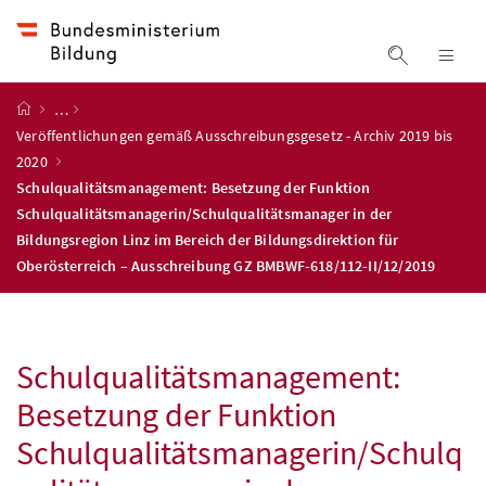
Accesskey
Accesskey
Accesskey
Accesskey
Zum Inhalt
Zum Hauptmenü
Zum Untermenü
Zur Suche
[4]
[1]
[3]
[2]
Suche ein
Nav
Startseite
…
Veröffentlichungen gemäß Ausschreibungsgesetz - Archiv 2019 bis
2020
Schulqualitätsmanagement: Besetzung der Funktion
Schulqualitätsmanagerin/Schulqualitätsmanager in der
Bildungsregion Linz im Bereich der Bildungsdirektion für
Oberösterreich – Ausschreibung GZ BMBWF-618/112-II/12/2019
Schulqualitätsmanagement:
Besetzung der Funktion
Schulqualitätsmanagerin/Schulq