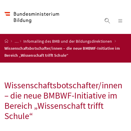
Accesskey
Accesskey
Accesskey
Accesskey
Zum Inhalt
Zum Hauptmenü
Zum Untermenü
Zur Suche
[4]
[1]
[3]
[2]
Suche ein
Nav
Startseite
…
Infomailing des BMB und der Bildungsdirektionen
Wissenschaftsbotschafter/innen – die neue BMBWF-Initiative im
Bereich „Wissenschaft trifft Schule“
Wissenschaftsbotschafter/innen
– die neue
BMBWF
-Initiative im
Bereich „Wissenschaft trifft
Schule“