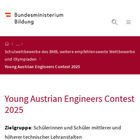
Accesskey
Accesskey
Accesskey
Accesskey
Zum Inhalt
Zum Hauptmenü
Zum Untermenü
Zur Suche
[4]
[1]
[3]
[2]
Suche ein
Nav
Startseite
…
Schulwettbewerbe des BMB, weitere empfehlenswerte Wettbewerbe
und Olympiaden
Young Austrian Engineers Contest 2025
Young Austrian Engineers Contest
2025
Zielgruppe
: Schülerinnen und Schüler mittlerer und
höherer technischer Lehranstalten