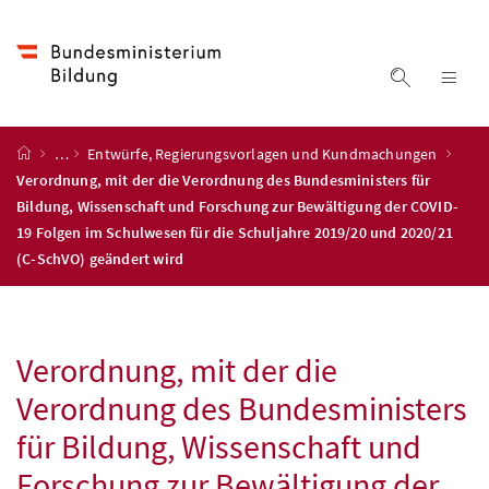
Accesskey
Accesskey
Accesskey
Accesskey
Zum Inhalt
Zum Hauptmenü
Zum Untermenü
Zur Suche
[4]
[1]
[3]
[2]
Suche ein
Nav
Startseite
…
Entwürfe, Regierungsvorlagen und Kundmachungen
Verordnung, mit der die Verordnung des Bundesministers für
Bildung, Wissenschaft und Forschung zur Bewältigung der COVID-
19 Folgen im Schulwesen für die Schuljahre 2019/20 und 2020/21
(C-SchVO) geändert wird
Verordnung, mit der die
Verordnung des Bundesministers
für Bildung, Wissenschaft und
Forschung zur Bewältigung der