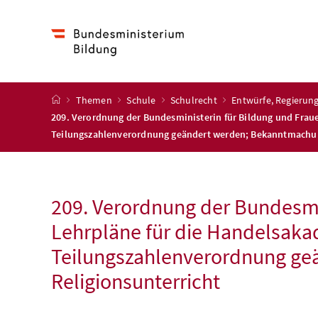
Accesskey
Accesskey
Accesskey
Zum Inhalt
Zum Hauptmenü
Zur Suche
[4]
[1]
[2]
Startseite
Themen
Schule
Schulrecht
Entwürfe, Regieru
209. Verordnung der Bundesministerin für Bildung und Fraue
Teilungszahlenverordnung geändert werden; Bekanntmachung
209. Verordnung der Bundesmin
Lehrpläne für die Handelsaka
Teilungszahlenverordnung ge
Religionsunterricht