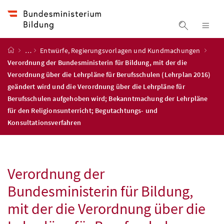
Accesskey
Accesskey
Accesskey
Zum Inhalt
Zum Hauptmenü
Zur Suche
[4]
[1]
[2]
Suche ein
Nav
Startseite
…
Entwürfe, Regierungsvorlagen und Kundmachungen
Verordnung der Bundesministerin für Bildung, mit der die
Verordnung über die Lehrpläne für Berufsschulen (Lehrplan 2016)
geändert wird und die Verordnung über die Lehrpläne für
Berufsschulen aufgehoben wird; Bekanntmachung der Lehrpläne
für den Religionsunterricht; Begutachtungs- und
Konsultationsverfahren
Verordnung der
Bundesministerin für Bildung,
mit der die Verordnung über die