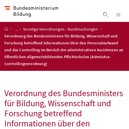
Accesskey
Accesskey
Accesskey
Accesskey
Zum Inhalt
Zum Hauptmenü
Zum Untermenü
Zur Suche
[4]
[1]
[3]
[2]
Suche ein
Nav
Startseite
…
Sonstige Verordnungen - Kundmachungen
Verordnung des Bundesministers für Bildung, Wissenschaft und
Forschung betreffend Informationen über den Personalaufwand
und das Controlling im Bereich der administrativen Assistenzen an
öffentlichen allgemeinbildenden Pflichtschulen (AdminAss-
Controllingverordnung)
Verordnung des Bundesministers
für Bildung, Wissenschaft und
Forschung betreffend
Informationen über den