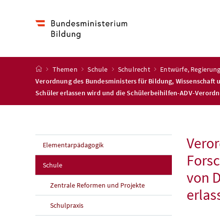
Accesskey
Accesskey
Accesskey
Accesskey
Zum Inhalt
Zum Hauptmenü
Zum Untermenü
Zur Suche
[4]
[1]
[3]
[2]
Startseite
Themen
Schule
Schulrecht
Entwürfe, Regieru
Verordnung des Bundesministers für Bildung, Wissenschaft 
Schüler erlassen wird und die Schülerbeihilfen-ADV-Verord
Veror
Elementarpädagogik
Forsc
Schule
von D
Zentrale Reformen und Projekte
erlas
Schulpraxis