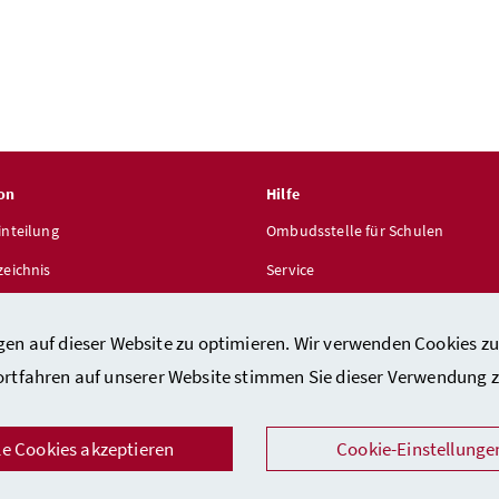
on
Hilfe
inteilung
Ombudsstelle für Schulen
zeichnis
Service
len
gen auf dieser Website zu optimieren. Wir verwenden Cookies zu
ortfahren auf unserer Website stimmen Sie dieser Verwendung z
le Cookies akzeptieren
Cookie-Einstellunge
takt
/
Impressum
/
Barrierefreiheitserklärung
/
Datenschutz
/
Sicher
Facebook
Instagram
Youtube
LinkedIn