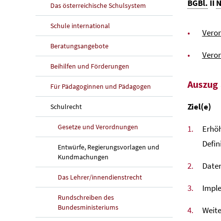
BGBl.
II
N
Das österreichische Schulsystem
Schule international
Veror
Beratungsangebote
Vero
Beihilfen und Förderungen
Auszug 
Für Pädagoginnen und Pädagogen
Ziel(e)
Schulrecht
Gesetze und Verordnungen
Erhö
Defin
Entwürfe, Regierungsvorlagen und
Kundmachungen
Daten
Das Lehrer/innendienstrecht
Imple
Rundschreiben des
Bundesministeriums
Weite