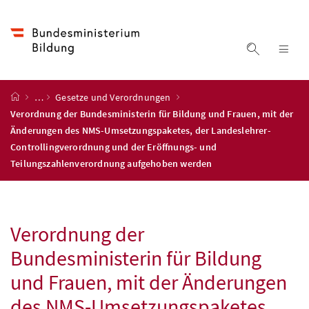
Accesskey
Accesskey
Accesskey
Zum Inhalt
Zum Hauptmenü
Zur Suche
[4]
[1]
[2]
Suche ein
Nav
Startseite
…
Gesetze und Verordnungen
Verordnung der Bundesministerin für Bildung und Frauen, mit der
Änderungen des NMS-Umsetzungspaketes, der Landeslehrer-
Controllingverordnung und der Eröffnungs- und
Teilungszahlenverordnung aufgehoben werden
Verordnung der
Bundesministerin für Bildung
und Frauen, mit der Änderungen
des NMS-Umsetzungspaketes,