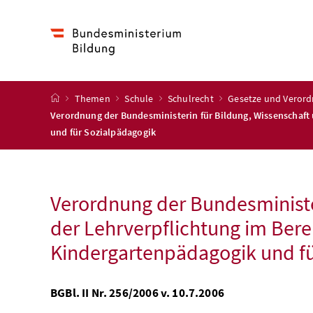
Accesskey
Accesskey
Accesskey
Zum Inhalt
Zum Hauptmenü
Zur Suche
[4]
[1]
[2]
Startseite
Themen
Schule
Schulrecht
Gesetze und Veror
Verordnung der Bundesministerin für Bildung, Wissenschaft 
und für Sozialpädagogik
Verordnung der Bundesministe
der Lehrverpflichtung im Bere
Kindergartenpädagogik und fü
BGBl. II Nr. 256/2006 v. 10.7.2006