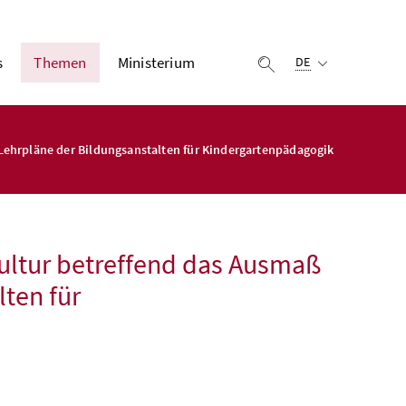
Ausgewählte Sprach
s
Themen
Ministerium
Suche einblenden
DE
 Lehrpläne der Bildungsanstalten für Kindergartenpädagogik
Kultur betreffend das Ausmaß
lten für