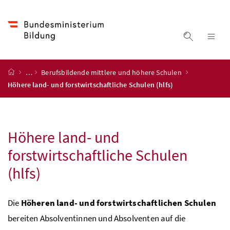
Accesskey
Accesskey
Accesskey
Accesskey
Zum Inhalt
Zum Hauptmenü
Zum Untermenü
Zur Suche
[4]
[1]
[3]
[2]
Suche ein
Nav
Startseite
…
Berufsbildende mittlere und höhere Schulen
Höhere land- und forstwirtschaftliche Schulen (hlfs)
Höhere land- und
forstwirtschaftliche Schulen
(hlfs)
Die
Höheren land- und forstwirtschaftlichen Schulen
bereiten Absolventinnen und Absolven­ten auf die