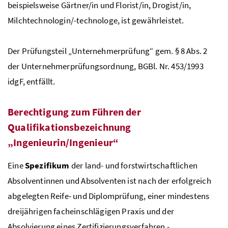
beispiels­weise Gärtner/in und Flo­rist/in, Drogist/in,
Milchtechnologin/-technologe, ist gewährleistet.
Der Prüfungsteil „Unternehmerprüfung“ gem. § 8
Abs
. 2
der Unternehmerprüfungsordnung,
BGBl
.
Nr
. 453/1993
idgF
, entfällt.
Berechtigung zum Führen der
Qualifikationsbezeichnung
„Ingenieurin/Ingenieur“
Eine
Spezifi­kum
der land- und forstwirtschaftlichen
Absolventinnen und Absolventen ist nach der erfolgreich
abgelegten Reife- und Diplomprüfung, einer mindestens
dreijährigen fachein­schlägigen Praxis und der
Absolvierung eines Zertifizierungsverfahren -