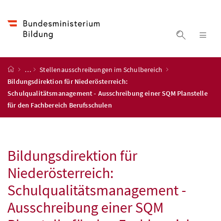
Accesskey
Accesskey
Accesskey
Accesskey
Zum Inhalt
Zum Hauptmenü
Zum Untermenü
Zur Suche
[4]
[1]
[3]
[2]
Suche ein
Nav
Startseite
…
Stellenausschreibungen im Schulbereich
Bildungsdirektion für Niederösterreich:
Schulqualitätsmanagement - Ausschreibung einer SQM Planstelle
für den Fachbereich Berufsschulen
Bildungsdirektion für
Niederösterreich:
Schulqualitätsmanagement -
Ausschreibung einer SQM