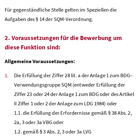
Für gegenständliche Stelle gelten im Speziellen die
Aufgaben des § 14 der
SQM
-Verordnung.
2. Voraussetzungen für die Bewerbung um
diese Funktion sind:
Allgemeine Voraussetzungen:
Die Erfüllung der Ziffer 28 lit. a der Anlage 1 zum
BDG
–
Verwendungsgruppe
SQM
(entweder Erfüllung der
Ziffer 23 oder 24 der Anlage 1 zum
BDG
oder des Artikel
II Ziffer 1 oder 2 der Anlage zum
LDG
1984) oder
1.1. die Erfüllung der Erfordernisse gemäß § 38
Abs.
2,
2a, 3 oder 3a
VBG
oder
1.2. gemäß § 3
Abs.
2, 3 oder 3a
LVG